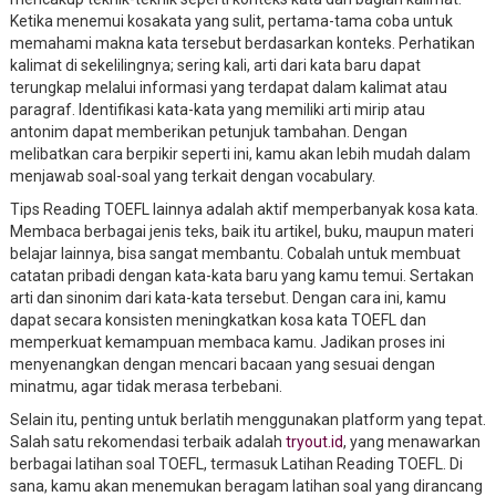
Ketika menemui kosakata yang sulit, pertama-tama coba untuk
memahami makna kata tersebut berdasarkan konteks. Perhatikan
kalimat di sekelilingnya; sering kali, arti dari kata baru dapat
terungkap melalui informasi yang terdapat dalam kalimat atau
paragraf. Identifikasi kata-kata yang memiliki arti mirip atau
antonim dapat memberikan petunjuk tambahan. Dengan
melibatkan cara berpikir seperti ini, kamu akan lebih mudah dalam
menjawab soal-soal yang terkait dengan vocabulary.
Tips Reading TOEFL lainnya adalah aktif memperbanyak kosa kata.
Membaca berbagai jenis teks, baik itu artikel, buku, maupun materi
belajar lainnya, bisa sangat membantu. Cobalah untuk membuat
catatan pribadi dengan kata-kata baru yang kamu temui. Sertakan
arti dan sinonim dari kata-kata tersebut. Dengan cara ini, kamu
dapat secara konsisten meningkatkan kosa kata TOEFL dan
memperkuat kemampuan membaca kamu. Jadikan proses ini
menyenangkan dengan mencari bacaan yang sesuai dengan
minatmu, agar tidak merasa terbebani.
Selain itu, penting untuk berlatih menggunakan platform yang tepat.
Salah satu rekomendasi terbaik adalah
tryout.id
, yang menawarkan
berbagai latihan soal TOEFL, termasuk Latihan Reading TOEFL. Di
sana, kamu akan menemukan beragam latihan soal yang dirancang