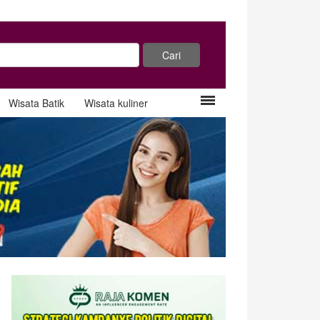
Wisata Batik
Wisata kuliner