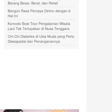
Barang Besar, Berat, dan Retail
Bangun Rasa Percaya Dirimu dengan 6
Hal Ini
Komodo Boat Tour Pengalaman Wisata
Laut Tak Terlupakan di Nusa Tenggara
Ciri-Ciri Diabetes di Usia Muda yang Perlu
Diwaspadai dan Penanganannya