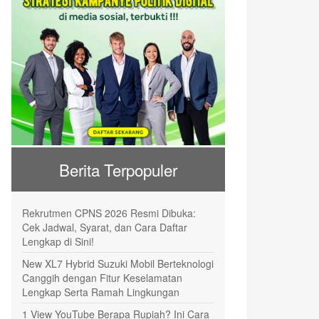
Berita Terpopuler
Rekrutmen CPNS 2026 Resmi Dibuka:
Cek Jadwal, Syarat, dan Cara Daftar
Lengkap di Sini!
New XL7 Hybrid Suzuki Mobil Berteknologi
Canggih dengan Fitur Keselamatan
Lengkap Serta Ramah Lingkungan
1 View YouTube Berapa Rupiah? Ini Cara