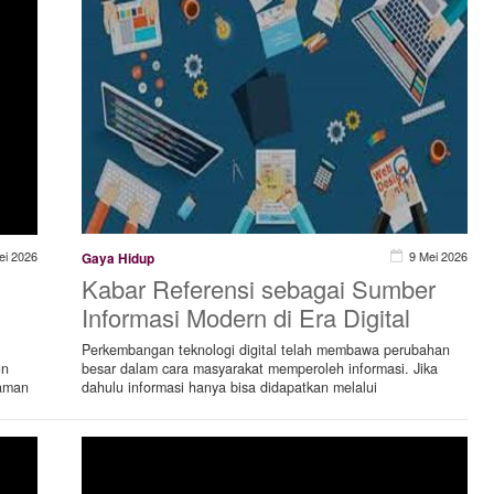
ei 2026
9 Mei 2026
Gaya Hidup
s
Kabar Referensi sebagai Sumber
Informasi Modern di Era Digital
Perkembangan teknologi digital telah membawa perubahan
un
besar dalam cara masyarakat memperoleh informasi. Jika
yaman
dahulu informasi hanya bisa didapatkan melalui