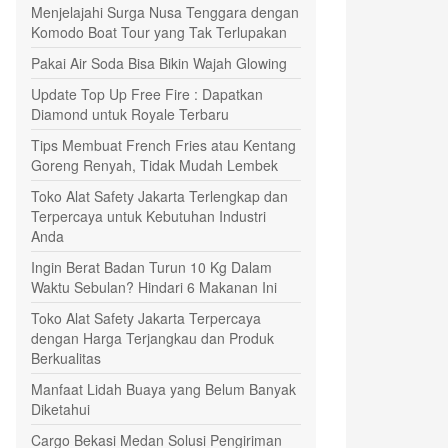
Menjelajahi Surga Nusa Tenggara dengan
Komodo Boat Tour yang Tak Terlupakan
Pakai Air Soda Bisa Bikin Wajah Glowing
Update Top Up Free Fire : Dapatkan
Diamond untuk Royale Terbaru
Tips Membuat French Fries atau Kentang
Goreng Renyah, Tidak Mudah Lembek
Toko Alat Safety Jakarta Terlengkap dan
Terpercaya untuk Kebutuhan Industri
Anda
Ingin Berat Badan Turun 10 Kg Dalam
Waktu Sebulan? Hindari 6 Makanan Ini
Toko Alat Safety Jakarta Terpercaya
dengan Harga Terjangkau dan Produk
Berkualitas
Manfaat Lidah Buaya yang Belum Banyak
Diketahui
Cargo Bekasi Medan Solusi Pengiriman