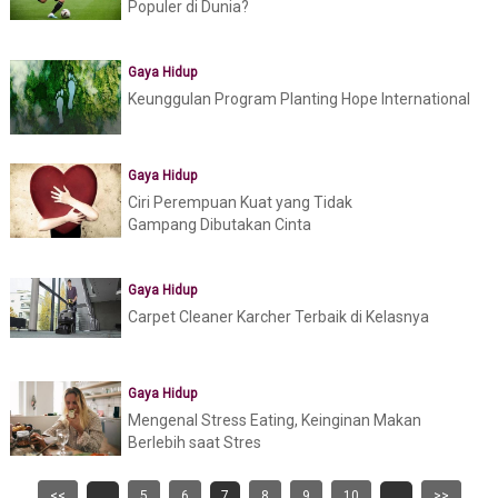
Populer di Dunia?
Gaya Hidup
Keunggulan Program Planting Hope International
Gaya Hidup
Ciri Perempuan Kuat yang Tidak
Gampang Dibutakan Cinta
Gaya Hidup
Carpet Cleaner Karcher Terbaik di Kelasnya
Gaya Hidup
Mengenal Stress Eating, Keinginan Makan
Berlebih saat Stres
<<
...
5
6
7
8
9
10
...
>>