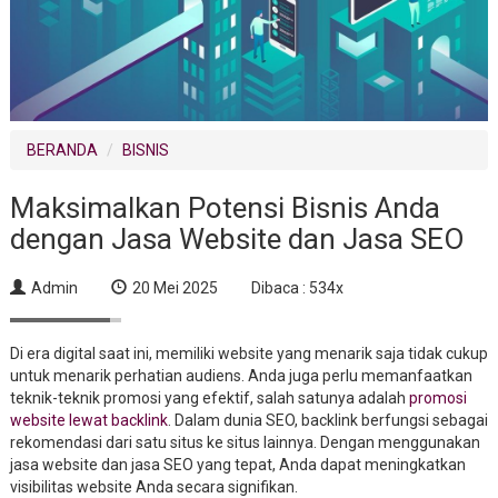
BERANDA
BISNIS
Maksimalkan Potensi Bisnis Anda
dengan Jasa Website dan Jasa SEO
Admin
20 Mei 2025
Dibaca : 534x
Di era digital saat ini, memiliki website yang menarik saja tidak cukup
untuk menarik perhatian audiens. Anda juga perlu memanfaatkan
teknik-teknik promosi yang efektif, salah satunya adalah
promosi
website lewat backlink
. Dalam dunia SEO, backlink berfungsi sebagai
rekomendasi dari satu situs ke situs lainnya. Dengan menggunakan
jasa website dan jasa SEO yang tepat, Anda dapat meningkatkan
visibilitas website Anda secara signifikan.