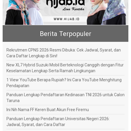
Berita Terpopuler
Rekrutmen CPNS 2026 Resmi Dibuka: Cek Jadwal, Syarat, dan
Cara Daftar Lengkap di Sini!
New XL7 Hybrid Suzuki Mobil Berteknologi Canggih dengan Fitur
Keselamatan Lengkap Serta Ramah Lingkungan
1 View YouTube Berapa Rupiah? Ini Cara YouTube Menghitung
Pendapatan
Panduan Lengkap Pendaftaran Kedinasan TNI 2026 untuk Calon
Taruna
Ini Nih Nama FF Keren Buat Akun Free Firemu
Panduan Lengkap Pendaftaran Universitas Negeri 2026:
Jadwal, Syarat, dan Cara Daftar