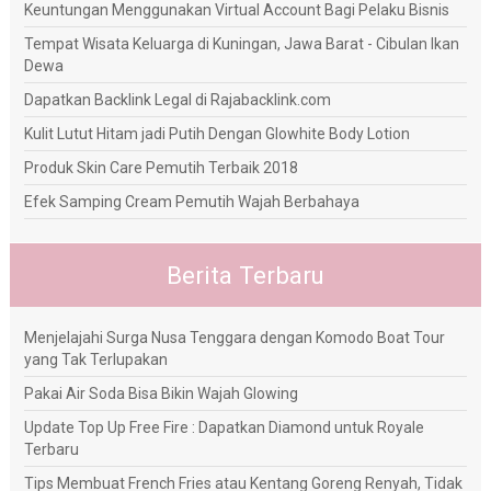
Keuntungan Menggunakan Virtual Account Bagi Pelaku Bisnis
Tempat Wisata Keluarga di Kuningan, Jawa Barat - Cibulan Ikan
Dewa
Dapatkan Backlink Legal di Rajabacklink.com
Kulit Lutut Hitam jadi Putih Dengan Glowhite Body Lotion
Produk Skin Care Pemutih Terbaik 2018
Efek Samping Cream Pemutih Wajah Berbahaya
Berita Terbaru
Menjelajahi Surga Nusa Tenggara dengan Komodo Boat Tour
yang Tak Terlupakan
Pakai Air Soda Bisa Bikin Wajah Glowing
Update Top Up Free Fire : Dapatkan Diamond untuk Royale
Terbaru
Tips Membuat French Fries atau Kentang Goreng Renyah, Tidak