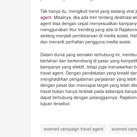
Tak hanya itu, mengikuti trend yang sedang vira
agent
. Misalnya, jika ada tren tentang destinasi 
agent bisa dengan cepat menyesuaikan kampan
menggunakan fitur trending yang ada di Rajakom
sedang menjadi pembicaraan di media sosial. Ha
dan menarik perhatian pengguna media sosial.
Dalam dunia yang semakin terhubung ini, membu
bertahan dan berkembang di pasar yang kompet
kampanye yang efektif, tetapi juga menawarkan b
travel agent. Dengan pendekatan yang kreatif dan
menghadirkan pengalaman perjalanan yang lebih 
dengan pesat dan mencapai target yang telah dit
travel bukan hanya terletak pada seberapa banyak
dapat terhubung dengan pelanggannya. Rajakomen
tujuan tersebut.
sosmed campaign travel agent
sosmed camp