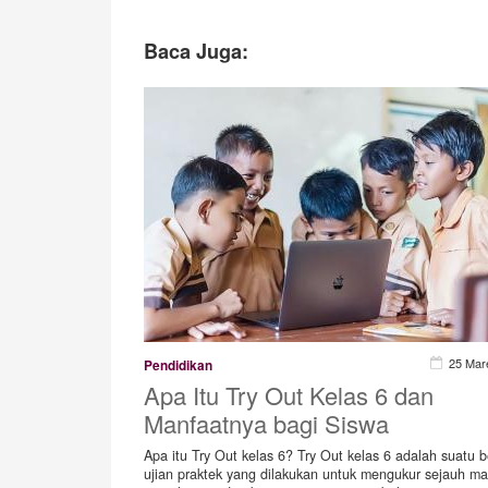
Baca Juga:
25 Mar
Pendidikan
Apa Itu Try Out Kelas 6 dan
Manfaatnya bagi Siswa
Apa itu Try Out kelas 6? Try Out kelas 6 adalah suatu 
ujian praktek yang dilakukan untuk mengukur sejauh m