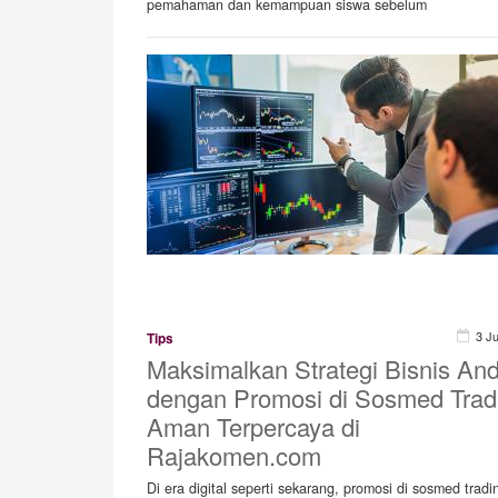
pemahaman dan kemampuan siswa sebelum
3 J
Tips
Maksimalkan Strategi Bisnis An
dengan Promosi di Sosmed Trad
Aman Terpercaya di
Rajakomen.com
Di era digital seperti sekarang, promosi di sosmed tradi