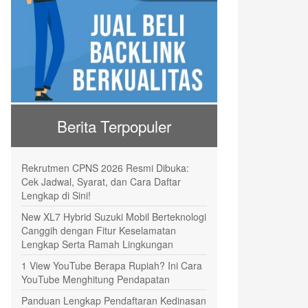
Berita Terpopuler
Rekrutmen CPNS 2026 Resmi Dibuka:
Cek Jadwal, Syarat, dan Cara Daftar
Lengkap di Sini!
New XL7 Hybrid Suzuki Mobil Berteknologi
Canggih dengan Fitur Keselamatan
Lengkap Serta Ramah Lingkungan
1 View YouTube Berapa Rupiah? Ini Cara
YouTube Menghitung Pendapatan
Panduan Lengkap Pendaftaran Kedinasan