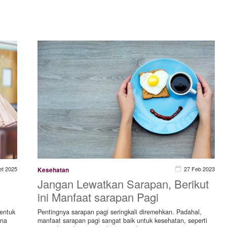
et 2025
27 Feb 2023
Kesehatan
Jangan Lewatkan Sarapan, Berikut
ini Manfaat sarapan Pagi
bentuk
Pentingnya sarapan pagi seringkali diremehkan. Padahal,
ana
manfaat sarapan pagi sangat baik untuk kesehatan, seperti