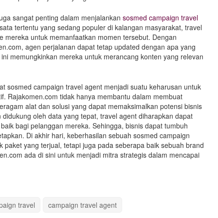
l juga sangat penting dalam menjalankan
sosmed campaign travel
wisata tertentu yang sedang populer di kalangan masyarakat, travel
ye mereka untuk memanfaatkan momen tersebut. Dengan
en.com, agen perjalanan dapat tetap updated dengan apa yang
l ini memungkinkan mereka untuk merancang konten yang relevan
at sosmed campaign travel agent menjadi suatu keharusan untuk
itif. Rajakomen.com tidak hanya membantu dalam membuat
eragam alat dan solusi yang dapat memaksimalkan potensi bisnis
 didukung oleh data yang tepat, travel agent diharapkan dapat
baik bagi pelanggan mereka. Sehingga, bisnis dapat tumbuh
etapkan. Di akhir hari, keberhasilan sebuah sosmed campaign
 paket yang terjual, tetapi juga pada seberapa baik sebuah brand
.com ada di sini untuk menjadi mitra strategis dalam mencapai
aign travel
campaign travel agent