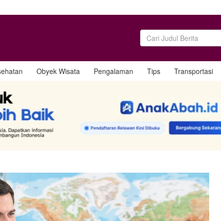
sehatan
Obyek Wisata
Pengalaman
Tips
Transportasi