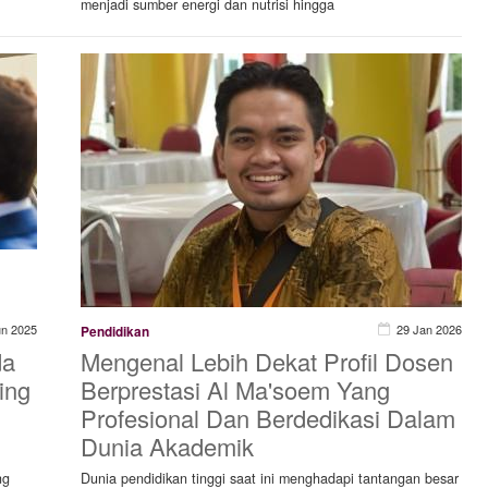
menjadi sumber energi dan nutrisi hingga
un 2025
29 Jan 2026
Pendidikan
da
Mengenal Lebih Dekat Profil Dosen
ing
Berprestasi Al Ma'soem Yang
Profesional Dan Berdedikasi Dalam
Dunia Akademik
ng
Dunia pendidikan tinggi saat ini menghadapi tantangan besar