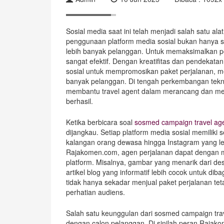
Sosial media saat ini telah menjadi salah satu alat
penggunaan platform media sosial bukan hanya s
lebih banyak pelanggan. Untuk memaksimalkan pot
sangat efektif. Dengan kreatifitas dan pendekat
sosial untuk mempromosikan paket perjalanan, m
banyak pelanggan. Di tengah perkembangan tekno
membantu travel agent dalam merancang dan mel
berhasil.
Ketika berbicara soal
sosmed campaign travel ag
dijangkau. Setiap platform media sosial memiliki
kalangan orang dewasa hingga Instagram yang le
Rajakomen.com, agen perjalanan dapat dengan m
platform. Misalnya, gambar yang menarik dari des
artikel blog yang informatif lebih cocok untuk di
tidak hanya sekadar menjual paket perjalanan te
perhatian audiens.
Salah satu keunggulan dari sosmed campaign tra
dengan calon pelanggan. Di sinilah peran Rajako