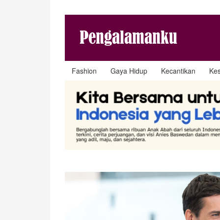
Fashion
Gaya Hidup
Kecantikan
Ke