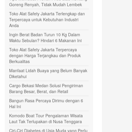
Goreng Renyah, Tidak Mudah Lembek
Toko Alat Safety Jakarta Terlengkap dan
Terpercaya untuk Kebutuhan Industri
Anda
Ingin Berat Badan Turun 10 Kg Dalam
Waktu Sebulan? Hindari 6 Makanan Ini
Toko Alat Safety Jakarta Terpercaya
dengan Harga Terjangkau dan Produk
Berkualitas
Manfaat Lidah Buaya yang Belum Banyak
Diketahui
Cargo Bekasi Medan Solusi Pengiriman
Barang Besar, Berat, dan Retail
Bangun Rasa Percaya Dirimu dengan 6
Hal Ini
Komodo Boat Tour Pengalaman Wisata
Laut Tak Terlupakan di Nusa Tenggara
Ciri-Ciri Diabetes di Usia Muda yang Perlu