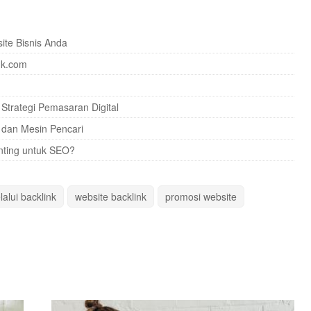
ite Bisnis Anda
nk.com
 Strategi Pemasaran Digital
e dan Mesin Pencari
nting untuk SEO?
alui backlink
website backlink
promosi website