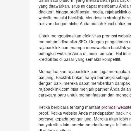
yang ditawarkan, situs ini dapat membantu Anda me
direktori, hingga profil sosial media, rajabackl
website melalui backlink. Mendesain strategi ba
relevan dengan niche Anda adalah kunci untuk m
Untuk mengoptimalkan efektivitas promosi website
memahami dinamika SEO. Dengan pengalaman dan
rajabacklink.com mampu menawarkan backlink yan
peringkat website Anda di mesin pencari. Hal in
kredibilitas di pasar yang semakin kompetitif.
Memanfaatkan rajabacklink.com juga merupakan l
panjang. Backlink bukan hanya berfungsi sebagai a
dengan baik, mereka dapat memberikan dampak j
rajabacklink.com bisa menjadi partner Anda da
cara-cara baru untuk memanfaatkan dan mengelo
Ketika berbicara tentang manfaat
promosi website
proof. Ketika website Anda mendapatkan backlink d
percaya kepada pengunjung. Mereka akan lebih m
banyak situs lain merekomendasikannya. Ini adal
di antara audiens.