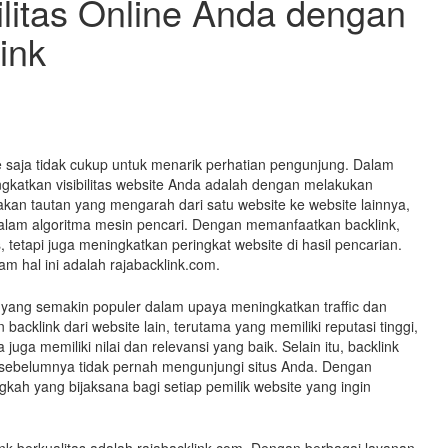
ilitas Online Anda dengan
ink
ite saja tidak cukup untuk menarik perhatian pengunjung. Dalam
ngkatkan visibilitas website Anda adalah dengan melakukan
akan tautan yang mengarah dari satu website ke website lainnya,
dalam algoritma mesin pencari. Dengan memanfaatkan backlink,
tetapi juga meningkatkan peringkat website di hasil pencarian.
m hal ini adalah rajabacklink.com.
 yang semakin populer dalam upaya meningkatkan traffic dan
backlink dari website lain, terutama yang memiliki reputasi tinggi,
a memiliki nilai dan relevansi yang baik. Selain itu, backlink
 sebelumnya tidak pernah mengunjungi situs Anda. Dengan
kah yang bijaksana bagi setiap pemilik website yang ingin
nk berkualitas adalah rajabacklink.com. Dengan berbagai layanan