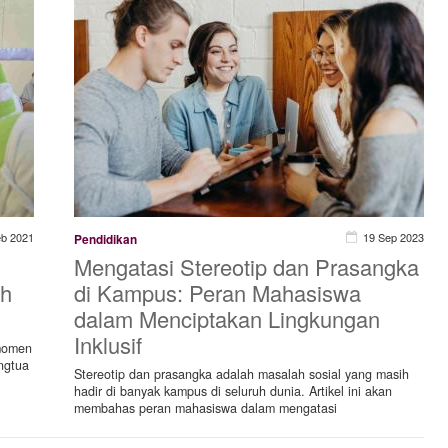
eb 2021
19 Sep 2023
Pendidikan
Mengatasi Stereotip dan Prasangka
ah
di Kampus: Peran Mahasiswa
dalam Menciptakan Lingkungan
Inklusif
 momen
ngtua
Stereotip dan prasangka adalah masalah sosial yang masih
hadir di banyak kampus di seluruh dunia. Artikel ini akan
membahas peran mahasiswa dalam mengatasi