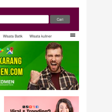
Wisata Batik
Wisata kuliner