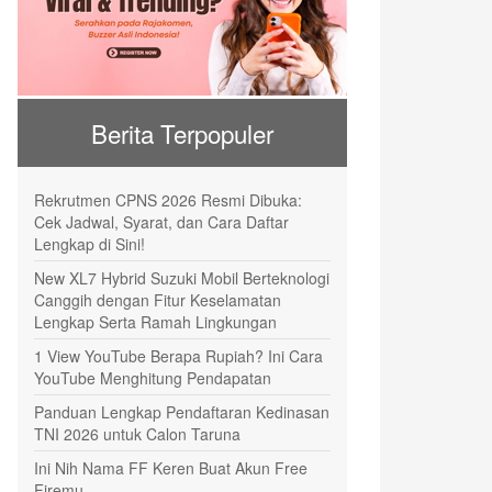
Berita Terpopuler
Rekrutmen CPNS 2026 Resmi Dibuka:
Cek Jadwal, Syarat, dan Cara Daftar
Lengkap di Sini!
New XL7 Hybrid Suzuki Mobil Berteknologi
Canggih dengan Fitur Keselamatan
Lengkap Serta Ramah Lingkungan
1 View YouTube Berapa Rupiah? Ini Cara
YouTube Menghitung Pendapatan
Panduan Lengkap Pendaftaran Kedinasan
TNI 2026 untuk Calon Taruna
Ini Nih Nama FF Keren Buat Akun Free
Firemu