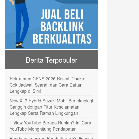
Berita Terpopuler
Rekrutmen CPNS 2026 Resmi Dibuka:
Cek Jadwal, Syarat, dan Cara Daftar
Lengkap di Sini!
New XL7 Hybrid Suzuki Mobil Berteknologi
Canggih dengan Fitur Keselamatan
Lengkap Serta Ramah Lingkungan
1 View YouTube Berapa Rupiah? Ini Cara
YouTube Menghitung Pendapatan
Panduan Lengkap Pendaftaran Kedinasan