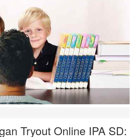
gan Tryout Online IPA SD: