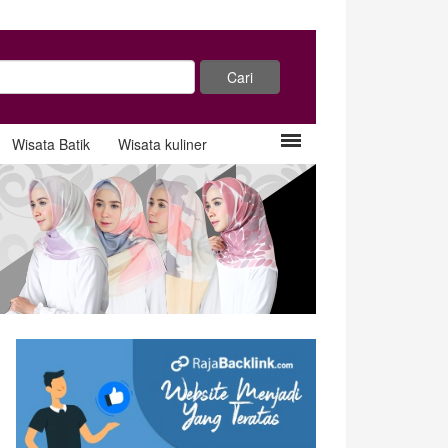
Wisata Batik
Wisata kuliner