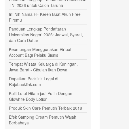
TNI 2026 untuk Calon Taruna
Ini Nih Nama FF Keren Buat Akun Free
Firemu
Panduan Lengkap Pendaftaran
Universitas Negeri 2026: Jadwal, Syarat,
dan Cara Daftar
Keuntungan Menggunakan Virtual
Account Bagi Pelaku Bisnis
Tempat Wisata Keluarga di Kuningan,
Jawa Barat - Cibulan Ikan Dewa
Dapatkan Backlink Legal di
Rajabacklink.com
Kulit Lutut Hitam jadi Putih Dengan
Glowhite Body Lotion
Produk Skin Care Pemutih Terbaik 2018
Efek Samping Cream Pemutih Wajah
Berbahaya