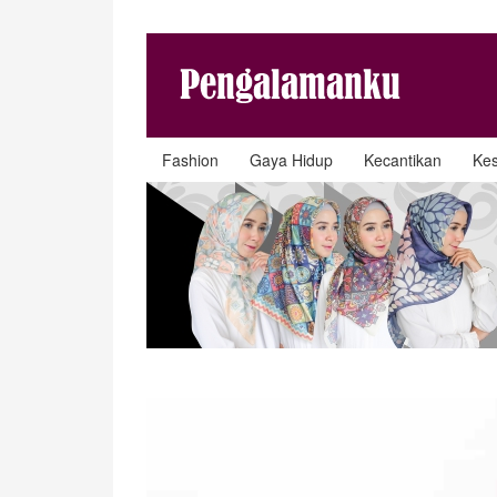
Fashion
Gaya Hidup
Kecantikan
Ke