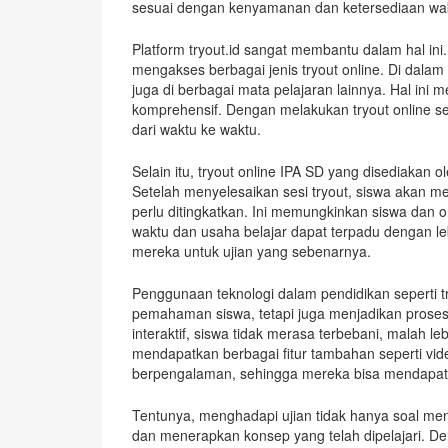
sesuai dengan kenyamanan dan ketersediaan wa
Platform tryout.id sangat membantu dalam hal in
mengakses berbagai jenis tryout online. Di dalam t
juga di berbagai mata pelajaran lainnya. Hal ini
komprehensif. Dengan melakukan tryout online s
dari waktu ke waktu.
Selain itu, tryout online IPA SD yang disediakan o
Setelah menyelesaikan sesi tryout, siswa akan
perlu ditingkatkan. Ini memungkinkan siswa dan 
waktu dan usaha belajar dapat terpadu dengan le
mereka untuk ujian yang sebenarnya.
Penggunaan teknologi dalam pendidikan seperti 
pemahaman siswa, tetapi juga menjadikan proses
interaktif, siswa tidak merasa terbebani, malah lebi
mendapatkan berbagai fitur tambahan seperti vid
berpengalaman, sehingga mereka bisa mendapat
Tentunya, menghadapi ujian tidak hanya soal me
dan menerapkan konsep yang telah dipelajari. D