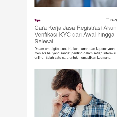
26 A
Tips
Cara Kerja Jasa Registrasi Akun
Verifikasi KYC dari Awal hingga
Selesai
Dalam era digital saat ini, keamanan dan kepercayaan
menjadi hal yang sangat penting dalam setiap interaksi
online. Salah satu cara untuk memastikan keamanan