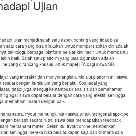
hadapi Ujian
adapi ujian menjadi salah satu aspek penting yang tidak bisa
lah satu cara yang bisa dilakukan untuk mempersiapkan diri adalah
ya teknologi, berbagai platform belajar kini hadir untuk membantu
ebih baik. Salah satu platform yang bisa digunakan adalah
nline yang dirancang khusus untuk mapel IPA bagi siswa SD.
ar yang interaktif dan menyenangkan. Melalui platform ini, siswa
n sesuai dengan kurikulum yang berlaku. Soal-soal yang
dasar, tetapi juga menguji kemampuan analisis dan pemahaman
ting agar siswa dapat belajar dengan cara yang efektif, sehingga
juga memahami materi dengan baik.
rtama-tama, tryout memungkinkan siswa untuk mengenali tipe-tipe
Dengan berlatih secara rutin, siswa bisa mendapatkan feedback
lam memahami materi. Selain itu, tryout online memberikan
elajar, sehingga mereka bisa belajar kapan saja dan di mana saja