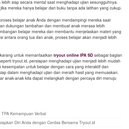
a lebih siap secara mental saat menghadapi ujian sesungguhnya.
 jika mereka hanya belajar dari buku tanpa ada latihan yang cukup.
am proses belajar anak Anda dengan mendampingi mereka saat
rikan dukungan tambahan dan membuat anak merasa lebih
kembangan belajar mereka dan membantu menjelaskan materi yang
 antara orang tua dan anak, proses belajar akan menjadi lebih
i sekarang untuk memanfaatkan
tryout online IPA SD
sebagai bagian
seperti tryout.id, persiapan menghadapi ujian menjadi lebih mudah
esempatan untuk belajar dengan cara yang interaktif dan
h siap dalam menghadapi ujian dan meraih hasil yang memuaskan.
gar anak-anak kita dapat melangkah dengan percaya diri menuju
ne TPA Kemampuan Verbal
iapkan Diri Anda dengan Cerdas Bersama Tryout.id