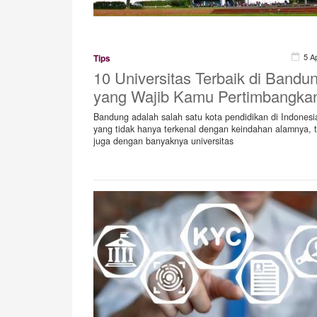
5 A
Tips
10 Universitas Terbaik di Bandu
yang Wajib Kamu Pertimbangka
Bandung adalah salah satu kota pendidikan di Indonesi
yang tidak hanya terkenal dengan keindahan alamnya, t
juga dengan banyaknya universitas