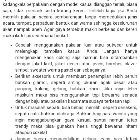
kadangkala berpakaian dengan model kasual dianggap terlalu biasa
saja, tidak menarik serta kurang keren. Terlebih lagiu jika Anda
memilih pakaian secara sembarangan tanpa memedulikan jenis
acara, tempat, perpaduan bentuk dan warna sehingga keseluruhan
akan nampak aneh. Agar gaya tersebut makin berkelas dan keren
maka ikuti tips sederhana berikut:
Cobalah menggunakan pakaian luar atau outwear untuk
melengkapi tampilan kasual Anda. Jangan hanya
mengenakan kaos oblong saja namun bisa ditambahkan
dengan jaket kulit, jaket denim atau jeans, bomber, blazer
simpel, sweater warna pastel dan sebagainya.
Berikan aksesoris untuk membuat penampilan lebih penuh
bahkan glamor, seperti anting ukuran agak besar atau
panjang, kalung, gelang, bahkan cincin. Jika ingin lebih
maskulin maka bisa menggunakan topi bewarna senada
dengan baju atau pakailah kacamata supaya terkesan rapi.
Untuk masalah sepatu bisa bebas memilih, seperti senakers,
sepatu cats, bahkan olahraga. Bahkan bagi para wanita yang
ingin menggabungkan gaya kasual, santai namun tetap
trendy maka bisa gunakan heels tinggi bewarna hitam
ataupun cokelat.
Jangan hanya mengandalkan celana jeans saja tetapi