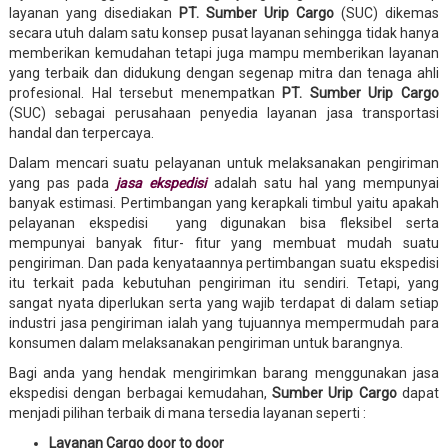
layanan yang disediakan
PT. Sumber Urip Cargo
(SUC) dikemas
secara utuh dalam satu konsep pusat layanan sehingga tidak hanya
memberikan kemudahan tetapi juga mampu memberikan layanan
yang terbaik dan didukung dengan segenap mitra dan tenaga ahli
profesional. Hal tersebut menempatkan
PT. Sumber Urip Cargo
(SUC) sebagai perusahaan penyedia layanan jasa transportasi
handal dan terpercaya.
Dalam mencari suatu pelayanan untuk melaksanakan pengiriman
yang pas pada
jasa ekspedisi
adalah satu hal yang mempunyai
banyak estimasi. Pertimbangan yang kerapkali timbul yaitu apakah
pelayanan ekspedisi yang digunakan bisa fleksibel serta
mempunyai banyak fitur- fitur yang membuat mudah suatu
pengiriman. Dan pada kenyataannya pertimbangan suatu ekspedisi
itu terkait pada kebutuhan pengiriman itu sendiri. Tetapi, yang
sangat nyata diperlukan serta yang wajib terdapat di dalam setiap
industri jasa pengiriman ialah yang tujuannya mempermudah para
konsumen dalam melaksanakan pengiriman untuk barangnya.
Bagi anda yang hendak mengirimkan barang menggunakan jasa
ekspedisi dengan berbagai kemudahan,
Sumber Urip Cargo
dapat
menjadi pilihan terbaik di mana tersedia layanan seperti :
Layanan Cargo door to door