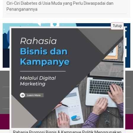
Ciri-Ciri Diabetes di Usia Muda yang Perlu Diwaspadai dan
Penanganannya
Tutup
Tentang Kami
Berita
Disclaimer
Copyright © Pengalamanku.com 2026
All rights reserved
Rahasia Promosi Bisnis & Kampanye Politik Menggunakan