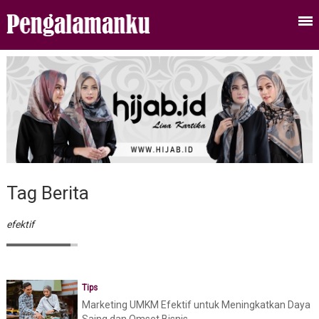
Tag Berita
efektif
Tips
Marketing UMKM Efektif untuk Meningkatkan Daya