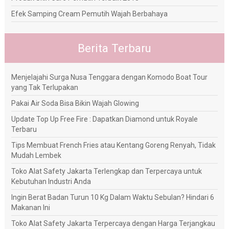
Efek Samping Cream Pemutih Wajah Berbahaya
Berita Terbaru
Menjelajahi Surga Nusa Tenggara dengan Komodo Boat Tour
yang Tak Terlupakan
Pakai Air Soda Bisa Bikin Wajah Glowing
Update Top Up Free Fire : Dapatkan Diamond untuk Royale
Terbaru
Tips Membuat French Fries atau Kentang Goreng Renyah, Tidak
Mudah Lembek
Toko Alat Safety Jakarta Terlengkap dan Terpercaya untuk
Kebutuhan Industri Anda
Ingin Berat Badan Turun 10 Kg Dalam Waktu Sebulan? Hindari 6
Makanan Ini
Toko Alat Safety Jakarta Terpercaya dengan Harga Terjangkau