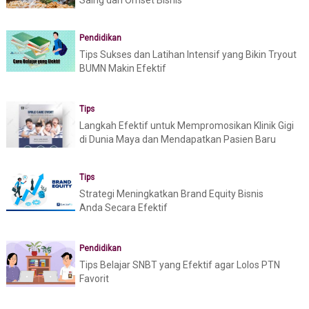
Saing dan Omset Bisnis
Pendidikan
Tips Sukses dan Latihan Intensif yang Bikin Tryout
BUMN Makin Efektif
Tips
Langkah Efektif untuk Mempromosikan Klinik Gigi
di Dunia Maya dan Mendapatkan Pasien Baru
Tips
Strategi Meningkatkan Brand Equity Bisnis
Anda Secara Efektif
Pendidikan
Tips Belajar SNBT yang Efektif agar Lolos PTN
Favorit