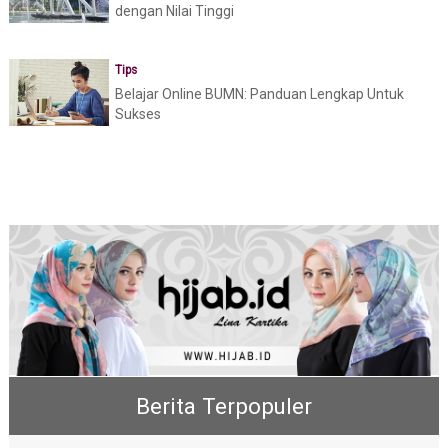
dengan Nilai Tinggi
Tips
Belajar Online BUMN: Panduan Lengkap Untuk
Sukses
Berita Terpopuler