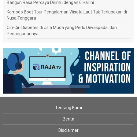
Bangun Rasa Percaya Dirimu dengan 6 Hal Ini
Komodo Boat Tour Pengalaman Wisata Laut Tak Terlupakan di
Nusa Tenggara
Ciri-Ciri Diabetes di Usia Muda yang Perlu Diwaspadai dan
Penanganannya
Tentang Kami
Berita
Disclaimer