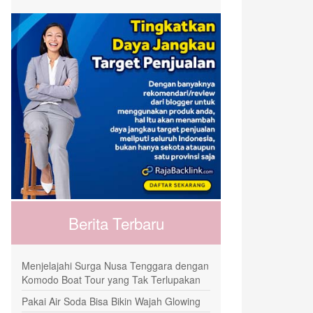
Berita Terbaru
Menjelajahi Surga Nusa Tenggara dengan
Komodo Boat Tour yang Tak Terlupakan
Pakai Air Soda Bisa Bikin Wajah Glowing