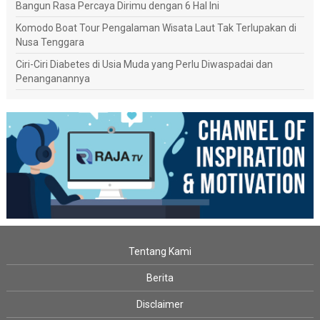
Bangun Rasa Percaya Dirimu dengan 6 Hal Ini
Komodo Boat Tour Pengalaman Wisata Laut Tak Terlupakan di
Nusa Tenggara
Ciri-Ciri Diabetes di Usia Muda yang Perlu Diwaspadai dan
Penanganannya
Tentang Kami
Berita
Disclaimer