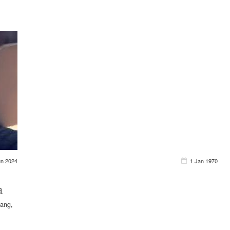
un 2024
1 Jan 1970
a
rang,