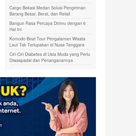
Cargo Bekasi Medan Solusi Pengiriman
Barang Besar, Berat, dan Retail
Bangun Rasa Percaya Dirimu dengan 6
Hal Ini
Komodo Boat Tour Pengalaman Wisata
Laut Tak Terlupakan di Nusa Tenggara
Ciri-Ciri Diabetes di Usia Muda yang Perlu
Diwaspadai dan Penanganannya