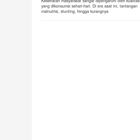
Kesehatan masyarakat sangat dipengaruhi oleh kualitas 
yang dikonsumsi sehari-hari. Di era saat ini, tantangan
malnutrisi, stunting, hingga kurangnya