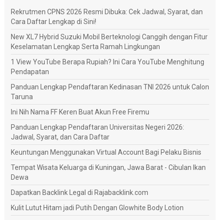
Rekrutmen CPNS 2026 Resmi Dibuka: Cek Jadwal, Syarat, dan
Cara Daftar Lengkap di Sini!
New XL7 Hybrid Suzuki Mobil Berteknologi Canggih dengan Fitur
Keselamatan Lengkap Serta Ramah Lingkungan
1 View YouTube Berapa Rupiah? Ini Cara YouTube Menghitung
Pendapatan
Panduan Lengkap Pendaftaran Kedinasan TNI 2026 untuk Calon
Taruna
Ini Nih Nama FF Keren Buat Akun Free Firemu
Panduan Lengkap Pendaftaran Universitas Negeri 2026:
Jadwal, Syarat, dan Cara Daftar
Keuntungan Menggunakan Virtual Account Bagi Pelaku Bisnis
Tempat Wisata Keluarga di Kuningan, Jawa Barat - Cibulan Ikan
Dewa
Dapatkan Backlink Legal di Rajabacklink.com
Kulit Lutut Hitam jadi Putih Dengan Glowhite Body Lotion