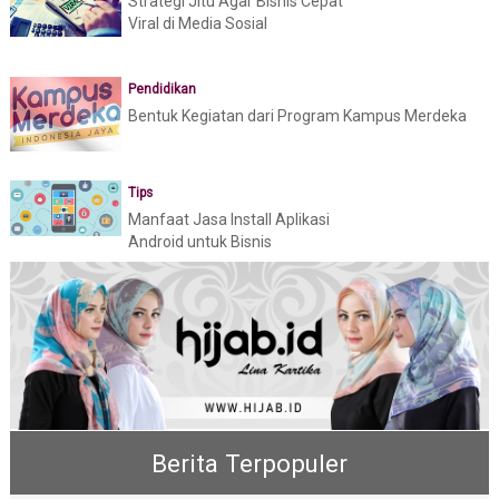
Strategi Jitu Agar Bisnis Cepat
Viral di Media Sosial
Pendidikan
Bentuk Kegiatan dari Program Kampus Merdeka
Tips
Manfaat Jasa Install Aplikasi
Android untuk Bisnis
Berita Terpopuler