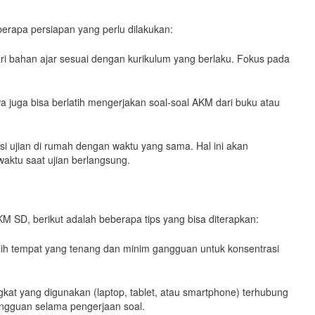
berapa persiapan yang perlu dilakukan:
ari bahan ajar sesuai dengan kurikulum yang berlaku. Fokus pada
swa juga bisa berlatih mengerjakan soal-soal AKM dari buku atau
si ujian di rumah dengan waktu yang sama. Hal ini akan
aktu saat ujian berlangsung.
AKM SD, berikut adalah beberapa tips yang bisa diterapkan:
ilih tempat yang tenang dan minim gangguan untuk konsentrasi
gkat yang digunakan (laptop, tablet, atau smartphone) terhubung
angguan selama pengerjaan soal.