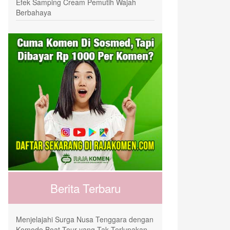
Efek Samping Cream Pemutih Wajah
Berbahaya
Berita Terbaru
Menjelajahi Surga Nusa Tenggara dengan
Komodo Boat Tour yang Tak Terlupakan