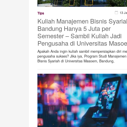
13 J
Tips
Kuliah Manajemen Bisnis Syaria
Bandung Hanya 5 Juta per
Semester – Sambil Kuliah Jadi
Pengusaha di Universitas Maso
Apakah Anda ingin kuliah sambil mempersiapkan diri me
pengusaha sukses? Jika iya, Program Studi Manajemen
Bisnis Syariah di Universitas Masoem, Bandung,