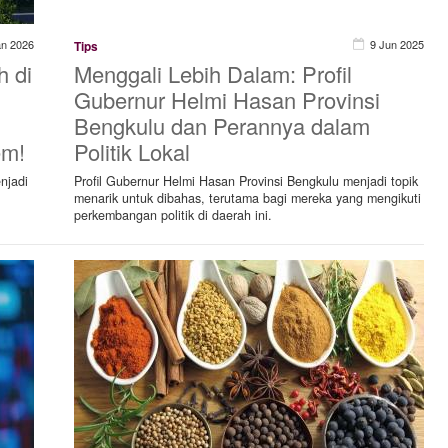
an 2026
9 Jun 2025
Tips
h di
Menggali Lebih Dalam: Profil
Gubernur Helmi Hasan Provinsi
Bengkulu dan Perannya dalam
em!
Politik Lokal
njadi
Profil Gubernur Helmi Hasan Provinsi Bengkulu menjadi topik
menarik untuk dibahas, terutama bagi mereka yang mengikuti
perkembangan politik di daerah ini.