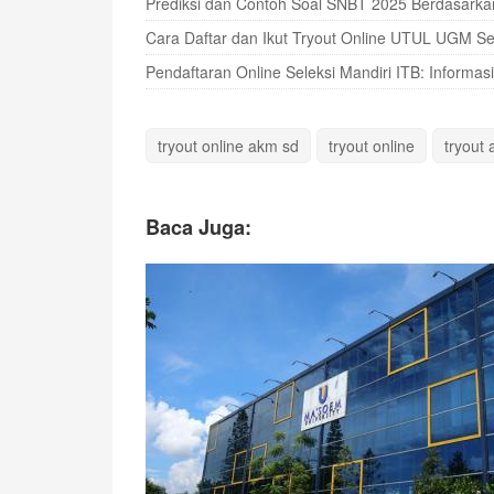
Prediksi dan Contoh Soal SNBT 2025 Berdasark
Cara Daftar dan Ikut Tryout Online UTUL UGM Se
Pendaftaran Online Seleksi Mandiri ITB: Informa
tryout online akm sd
tryout online
tryout
Baca Juga: