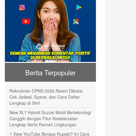
Berita Terpopuler
Rekrutmen CPNS 2026 Resmi Dibuka:
Cek Jadwal, Syarat, dan Cara Daftar
Lengkap di Sini!
New XL7 Hybrid Suzuki Mobil Berteknologi
Canggih dengan Fitur Keselamatan
Lengkap Serta Ramah Lingkungan
1 View YouTube Berapa Rupiah? Ini Cara