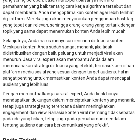
pemahaman yang baik tentang cara kerja algoritma tersebut dan
dapat membantu Anda mengoptimalkan konten agar lebih terlihat
di platform. Mereka juga akan menyarankan penggunaan hashtag
yang tepat dan relevan, sehingga orang-orang yang tertarik dengan
topik yang sama dapat menemukan konten Anda lebih mudah.
Selanjutnya, Anda harus menyusun rencana distribusi konten.
Meskipun konten Anda sudah sangat menarik, jika tidak
didistribusikan dengan baik, peluang untuk menjadi viral akan
menurun. Jasa viral expert akan membantu Anda dalam
merencanakan strategi distribusi yang efektif, termasuk pemilihan
platform media sosial yang sesuai dengan target audiens. Hal ini
sangat penting untuk memastikan konten Anda dapat mencapai
audiens yang lebih luas.
Dengan memanfaatkan jasa viral expert, Anda tidak hanya
mendapatkan dukungan dalam menciptakan konten yang menarik,
tetapi juga strategi yang terencana dalam meningkatkan
engagement dan view. Rahasia konten viral memang tidak sebatas
pada ide yang brilian, tetapi juga pada pemahaman mendalam
tentang audiens dan cara berkomunikasi yang efektif.