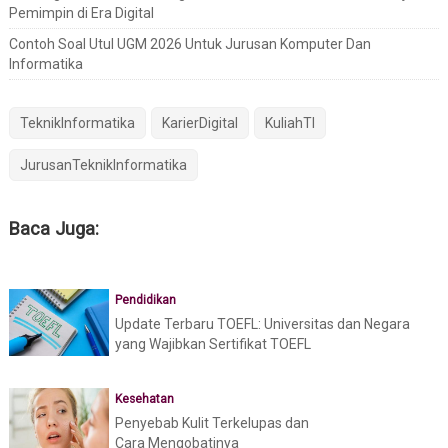
Pemimpin di Era Digital
Contoh Soal Utul UGM 2026 Untuk Jurusan Komputer Dan
Informatika
TeknikInformatika
KarierDigital
KuliahTI
JurusanTeknikInformatika
Baca Juga:
Pendidikan
Update Terbaru TOEFL: Universitas dan Negara
yang Wajibkan Sertifikat TOEFL
Kesehatan
Penyebab Kulit Terkelupas dan
Cara Mengobatinya