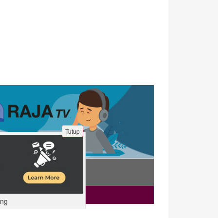
Tutup
ing