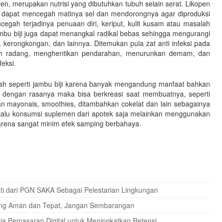
pen, merupakan nutrisi yang dibutuhkan tubuh selain serat. Likopen
ga dapat mencegah matinya sel dan mendorongnya agar diproduksi
cegah terjadinya penuaan diri, keriput, kulit kusam atau masalah
jambu biji juga dapat menangkal radikal bebas sehingga mengurangi
 kerongkongan, dan lainnya. Ditemukan pula zat anti infeksi pada
h radang, menghentikan pendarahan, menurunkan demam, dan
eksi.
ah seperti jambu biji karena banyak mengandung manfaat bahkan
ka dengan rasanya maka bisa berkreasi saat membuatnya, seperti
lan mayonais, smoothies, ditambahkan cokelat dan lain sebagainya
elalu konsumsi suplemen dari apotek saja melainkan menggunakan
karena sangat minim efek samping berbahaya.
ti dari PGN SAKA Sebagai Pelestarian Lingkungan
 yang Aman dan Tepat, Jangan Sembarangan
ia Pemasaran Digital untuk Meningkatkan Retensi