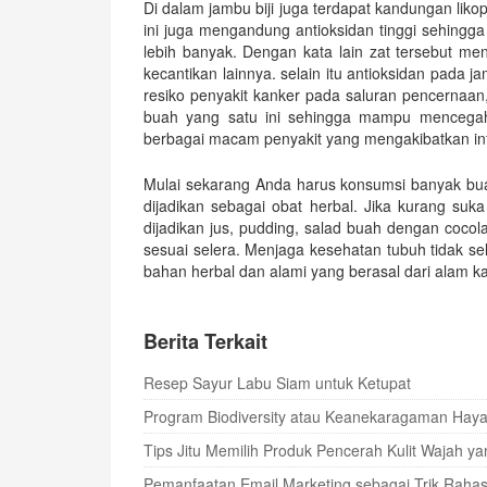
Di dalam jambu biji juga terdapat kandungan liko
ini juga mengandung antioksidan tinggi sehing
lebih banyak. Dengan kata lain zat tersebut men
kecantikan lainnya. selain itu antioksidan pada 
resiko penyakit kanker pada saluran pencernaan,
buah yang satu ini sehingga mampu mencega
berbagai macam penyakit yang mengakibatkan inf
Mulai sekarang Anda harus konsumsi banyak bu
dijadikan sebagai obat herbal. Jika kurang su
dijadikan jus, pudding, salad buah dengan coco
sesuai selera. Menjaga kesehatan tubuh tidak s
bahan herbal dan alami yang berasal dari alam 
Berita Terkait
Resep Sayur Labu Siam untuk Ketupat
Program Biodiversity atau Keanekaragaman Haya
Tips Jitu Memilih Produk Pencerah Kulit Wajah
Pemanfaatan Email Marketing sebagai Trik Rahas