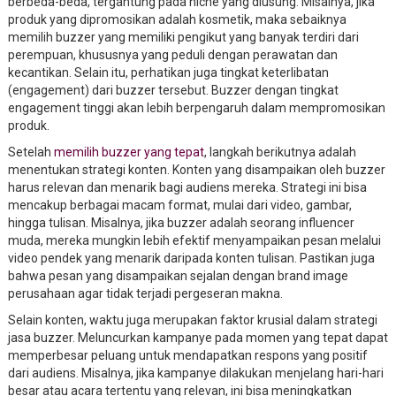
berbeda-beda, tergantung pada niche yang diusung. Misalnya, jika
produk yang dipromosikan adalah kosmetik, maka sebaiknya
memilih buzzer yang memiliki pengikut yang banyak terdiri dari
perempuan, khususnya yang peduli dengan perawatan dan
kecantikan. Selain itu, perhatikan juga tingkat keterlibatan
(engagement) dari buzzer tersebut. Buzzer dengan tingkat
engagement tinggi akan lebih berpengaruh dalam mempromosikan
produk.
Setelah
memilih buzzer yang tepat
, langkah berikutnya adalah
menentukan strategi konten. Konten yang disampaikan oleh buzzer
harus relevan dan menarik bagi audiens mereka. Strategi ini bisa
mencakup berbagai macam format, mulai dari video, gambar,
hingga tulisan. Misalnya, jika buzzer adalah seorang influencer
muda, mereka mungkin lebih efektif menyampaikan pesan melalui
video pendek yang menarik daripada konten tulisan. Pastikan juga
bahwa pesan yang disampaikan sejalan dengan brand image
perusahaan agar tidak terjadi pergeseran makna.
Selain konten, waktu juga merupakan faktor krusial dalam strategi
jasa buzzer. Meluncurkan kampanye pada momen yang tepat dapat
memperbesar peluang untuk mendapatkan respons yang positif
dari audiens. Misalnya, jika kampanye dilakukan menjelang hari-hari
besar atau acara tertentu yang relevan, ini bisa meningkatkan