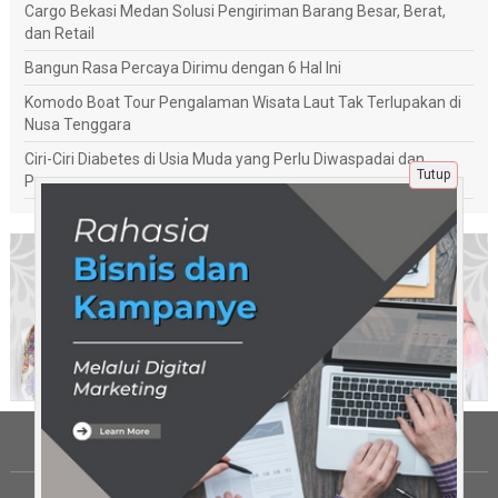
Cargo Bekasi Medan Solusi Pengiriman Barang Besar, Berat,
dan Retail
Bangun Rasa Percaya Dirimu dengan 6 Hal Ini
Komodo Boat Tour Pengalaman Wisata Laut Tak Terlupakan di
Nusa Tenggara
Ciri-Ciri Diabetes di Usia Muda yang Perlu Diwaspadai dan
Tutup
Penanganannya
Tentang Kami
Berita