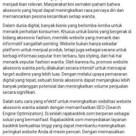
menjadi kian relevan. Masyarakat kini semakin paham bahwa
aksesoris yang tepat dapat meningkatkan rasa percaya diri dan
memancarkan pesona kecantikan setiap wanita.
Dalam dunia digital, banyak bisnis yang berlomba-lomba untuk
menarik perhatian konsumen. Khusus untuk bisnis yang bergerak di
bidang aksesoris fashion, memiliki website yang menarik dan
informatif sangatlah penting. Website bukan hanya sekadar
platform untuk menjual produk, tetapi juga sebagai sarana untuk
berbagi informasi seputar tren terbaru, tips styling, dan hal-hal
menarik seputar fashion wanita. Oleh karena itu, promosi website
aksesoris wanita perlu dilakukan secara intensif untuk mencapai
target audiens yang lebih luas. Dengan melalui upaya pemasaran
digital yang tepat, sebuah bisnis aksesoris dapat menjangkau lebih
banyak pelanggan potensial dan meningkatkan volume penjualan
secara signifikan.
Salah satu cara yang efektif untuk meningkatkan visibilitas website
aksesoris wanita adalah dengan memanfaatkan SEO (Search
Engine Optimization). Di sinilah rajabacklink.com berperan sebagai
solusi yang bermanfaat. Rajabacklink.com menyediakan layanan
backlink berkualitas tinggi yang dapat membantu meningkatkan
peringkat website Anda di mesin pencari. Dengan memasukkan