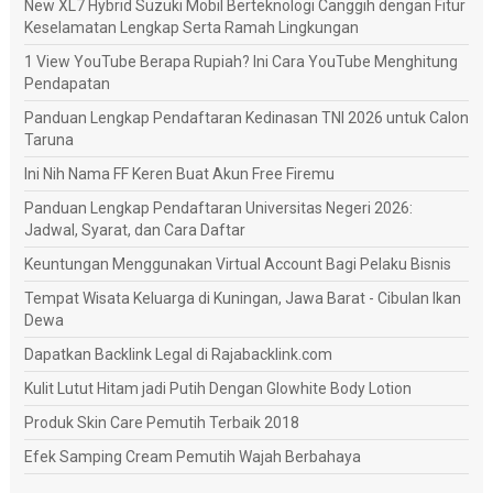
New XL7 Hybrid Suzuki Mobil Berteknologi Canggih dengan Fitur
Keselamatan Lengkap Serta Ramah Lingkungan
1 View YouTube Berapa Rupiah? Ini Cara YouTube Menghitung
Pendapatan
Panduan Lengkap Pendaftaran Kedinasan TNI 2026 untuk Calon
Taruna
Ini Nih Nama FF Keren Buat Akun Free Firemu
Panduan Lengkap Pendaftaran Universitas Negeri 2026:
Jadwal, Syarat, dan Cara Daftar
Keuntungan Menggunakan Virtual Account Bagi Pelaku Bisnis
Tempat Wisata Keluarga di Kuningan, Jawa Barat - Cibulan Ikan
Dewa
Dapatkan Backlink Legal di Rajabacklink.com
Kulit Lutut Hitam jadi Putih Dengan Glowhite Body Lotion
Produk Skin Care Pemutih Terbaik 2018
Efek Samping Cream Pemutih Wajah Berbahaya