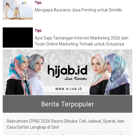
Tips
Mengapa Asuransi Jiwa Penting untuk Dimiliki
Tips
Apa Saja Tantangan Internet Marketing 2026 dan
Tools Online Marketing Terbaik untuk Solusinya
Berita Terpopuler
Rekrutmen CPNS 2026 Resmi Dibuka: Cek Jadwal, Syarat, dan
Cara Daftar Lengkap di Sini!