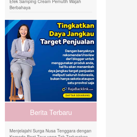
Efek Samping Cream Pemutih Wajah
Berbahaya
Berita Terbaru
Menjelajahi Surga Nusa Tenggara dengan
Komodo Boat Tour yang Tak Terlupakan