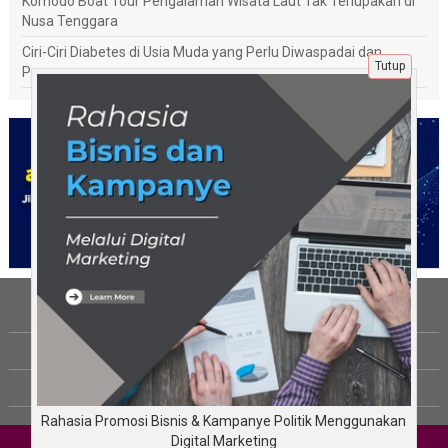
Komodo Boat Tour Pengalaman Wisata Laut Tak Terlupakan di
Nusa Tenggara
Ciri-Ciri Diabetes di Usia Muda yang Perlu Diwaspadai dan
Tutup
Penanganannya
Tentang Kami
Berita
Disclaimer
Rahasia Promosi Bisnis & Kampanye Politik Menggunakan
Digital Marketing
Copyright © Pengalamanku.com 2026