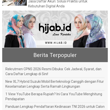
Jasa Daftar Akun: Solusi Praktis untuk
Kebutuhan Digital Anda
Berita Terpopuler
Rekrutmen CPNS 2026 Resmi Dibuka: Cek Jadwal, Syarat, dan
Cara Daftar Lengkap di Sini!
New XL7 Hybrid Suzuki Mobil Berteknologi Canggih dengan Fitur
Keselamatan Lengkap Serta Ramah Lingkungan
1 View YouTube Berapa Rupiah? Ini Cara YouTube Menghitung
Pendapatan
Panduan Lengkap Pendaftaran Kedinasan TNI 2026 untuk Calon