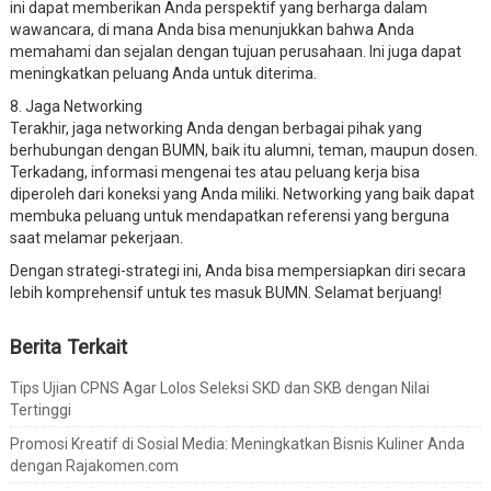
ini dapat memberikan Anda perspektif yang berharga dalam
wawancara, di mana Anda bisa menunjukkan bahwa Anda
memahami dan sejalan dengan tujuan perusahaan. Ini juga dapat
meningkatkan peluang Anda untuk diterima.
8. Jaga Networking
Terakhir, jaga networking Anda dengan berbagai pihak yang
berhubungan dengan BUMN, baik itu alumni, teman, maupun dosen.
Terkadang, informasi mengenai tes atau peluang kerja bisa
diperoleh dari koneksi yang Anda miliki. Networking yang baik dapat
membuka peluang untuk mendapatkan referensi yang berguna
saat melamar pekerjaan.
Dengan strategi-strategi ini, Anda bisa mempersiapkan diri secara
lebih komprehensif untuk tes masuk BUMN. Selamat berjuang!
Berita Terkait
Tips Ujian CPNS Agar Lolos Seleksi SKD dan SKB dengan Nilai
Tertinggi
Promosi Kreatif di Sosial Media: Meningkatkan Bisnis Kuliner Anda
dengan Rajakomen.com