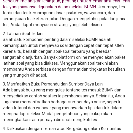
Sebelum melangkah lebih jauh, penting untuk memahami jenis-jenis
tes yang biasanya digunakan dalam seleksi BUMN.
Umumnya, tes
terdiri dari tes kemampuan dasar, psikotes, wawancara, dan
serangkaian tes keterampilan. Dengan mengetahui pola dan jenis
tes, Anda dapat menyusun strategi yang lebih efisien.
2. Latihan Soal Terkini
Salah satu komponen penting dalam seleksi BUMN adalah
kemampuan untuk menjawab soal dengan cepat dan tepat. Oleh
karena itu, berlatih dengan soal-soal terbaru yang beredar
sangatlah dianjurkan. Banyak platform online menyediakan paket
latihan soal yang bisa diakses. Menggunakan soal terkini akan
membantu Anda terbiasa dengan format dan tingkatan kesulitan
yang mungkin dihadapi.
3. Manfaatkan Buku Pemandu dan Sumber Daya Lain
Ada banyak buku yang mengulas tentang tes masuk BUMN dan
menyediakan contoh soal serta pembahasannya. Selain itu, Anda
juga bisa memanfaatkan berbagai sumber daya online, seperti
video tutorial dan webinar yang menawarkan tips dan trik dalam
menghadapi seleksi. Modal pengetahuan yang cukup akan
meningkatkan rasa percaya diri saat mengikuti tes.
4. Diskusikan dengan Teman atau Bergabung dalam Komunitas