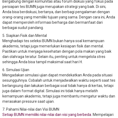
Bergabung dengan komunitas atau forum diskusi yang fokus pada
persiapan tes BUMN juga merupakan strategi yang baik. Di sini,
Anda bisa berdiskusi, bertanya, dan berbagi pengalaman dengan
orang-orang yang memiliki tujuan yang sama. Dengan cara ini, Anda
dapat memperoleh informasi berharga dan bermanfaat dari
berbagai sudut pandang.
5. Siapkan Fisik dan Mental
Menghadapi tes seleksi BUMN bukan hanya soal kemampuan
akademis, tetapi juga memerlukan kesiapan fisik dan mental.
Pastikan untuk menjaga kesehatan dengan pola makan yang baik
dan olahraga teratur. Selain itu, penting untuk mengelola stres
sehingga Anda bisa tampil maksimal saat hari H.
6. Simulasi Ujian
Mengadakan simulasi ujian dapat mendekatkan Anda pada situasi
sesungguhnya. Cobalah untuk menjadwalkan waktu seperti saat tes
berlangsung dan lakukan berbagai soal tidak hanya di kertas, tetapi
juga dalam format digital. Simulasi ini tidak hanya melatih
kemampuan akademis, tetapi juga membantu mengatur waktu dan
merasakan pressure saat ujian.
7. Pahami Nilai-nilai dan Visi BUMN
Setiap BUMN memiliki nilai-nilai dan visi yang berbeda.
Mempelajari