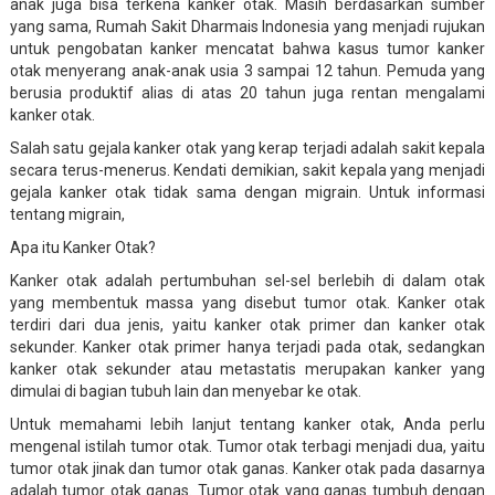
anak juga bisa terkena kanker otak. Masih berdasarkan sumber
yang sama, Rumah Sakit Dharmais Indonesia yang menjadi rujukan
untuk pengobatan kanker mencatat bahwa kasus tumor kanker
otak menyerang anak-anak usia 3 sampai 12 tahun. Pemuda yang
berusia produktif alias di atas 20 tahun juga rentan mengalami
kanker otak.
Salah satu gejala kanker otak yang kerap terjadi adalah sakit kepala
secara terus-menerus. Kendati demikian, sakit kepala yang menjadi
gejala kanker otak tidak sama dengan migrain. Untuk informasi
tentang migrain,
Apa itu Kanker Otak?
Kanker otak adalah pertumbuhan sel-sel berlebih di dalam otak
yang membentuk massa yang disebut tumor otak. Kanker otak
terdiri dari dua jenis, yaitu kanker otak primer dan kanker otak
sekunder. Kanker otak primer hanya terjadi pada otak, sedangkan
kanker otak sekunder atau metastatis merupakan kanker yang
dimulai di bagian tubuh lain dan menyebar ke otak.
Untuk memahami lebih lanjut tentang kanker otak, Anda perlu
mengenal istilah tumor otak. Tumor otak terbagi menjadi dua, yaitu
tumor otak jinak dan tumor otak ganas. Kanker otak pada dasarnya
adalah tumor otak ganas. Tumor otak yang ganas tumbuh dengan