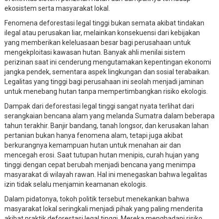
ekosistem serta masyarakat lokal.
Fenomena deforestasi legal tinggi bukan semata akibat tindakan
ilegal atau perusakan liar, melainkan konsekuensi dari kebijakan
yang memberikan keleluasaan besar bagi perusahaan untuk
mengekploitasi kawasan hutan. Banyak ahli menilai sistem
perizinan saat ini cenderung mengutamakan kepentingan ekonomi
jangka pendek, sementara aspek lingkungan dan sosial terabaikan.
Legalitas yang tinggi bagi perusahaan ini seolah menjadi jaminan
untuk menebang hutan tanpa mempertimbangkan risiko ekologis.
Dampak dari deforestasi legal tinggi sangat nyata terlihat dari
serangkaian bencana alam yang melanda Sumatra dalam beberapa
tahun terakhir. Banjir bandang, tanah longsor, dan kerusakan lahan
pertanian bukan hanya fenomena alam, tetapi juga akibat
berkurangnya kemampuan hutan untuk menahan air dan
mencegah erosi. Saat tutupan hutan menipis, curah hujan yang
tinggi dengan cepat berubah menjadi bencana yang menimpa
masyarakat di wilayah rawan. Hal ini menegaskan bahwa legalitas
izin tidak selalu menjamin keamanan ekologis.
Dalam pidatonya, tokoh politik tersebut menekankan bahwa
masyarakat lokal seringkali menjadi pihak yang paling menderita
akibat praktik deforestasi legal tinggi. Mereka menghadapi risiko