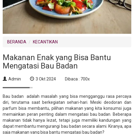
BERANDA
KECANTIKAN
Makanan Enak yang Bisa Bantu
Mengatasi Bau Badan
Admin
3 Okt 2024
Dibaca : 700x
Bau badan adalah masalah yang bisa mengganggu rasa percaya
diri, terutama saat berkegiatan sehari-hari. Meski deodoran dan
parfum bisa membantu, pilihan makanan yang kita konsumsi juga
memainkan peran penting dalam mengatasi bau badan. Beberapa
makanan tidak hanya lezat, tetapi juga memiliki kandungan yang
dapat membantu mengurangi bau badan secara alami. Kiranya, apa
saja makanan yang bisa bantu mengatasi bau badan?