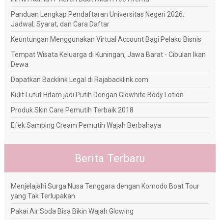
Panduan Lengkap Pendaftaran Universitas Negeri 2026:
Jadwal, Syarat, dan Cara Daftar
Keuntungan Menggunakan Virtual Account Bagi Pelaku Bisnis
Tempat Wisata Keluarga di Kuningan, Jawa Barat - Cibulan Ikan
Dewa
Dapatkan Backlink Legal di Rajabacklink.com
Kulit Lutut Hitam jadi Putih Dengan Glowhite Body Lotion
Produk Skin Care Pemutih Terbaik 2018
Efek Samping Cream Pemutih Wajah Berbahaya
Berita Terbaru
Menjelajahi Surga Nusa Tenggara dengan Komodo Boat Tour
yang Tak Terlupakan
Pakai Air Soda Bisa Bikin Wajah Glowing