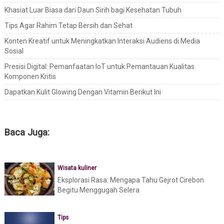
Khasiat Luar Biasa dari Daun Sirih bagi Kesehatan Tubuh
Tips Agar Rahim Tetap Bersih dan Sehat
Konten Kreatif untuk Meningkatkan Interaksi Audiens di Media
Sosial
Presisi Digital: Pemanfaatan IoT untuk Pemantauan Kualitas
Komponen Kritis
Dapatkan Kulit Glowing Dengan Vitamin Berikut Ini
Baca Juga:
Wisata kuliner
Eksplorasi Rasa: Mengapa Tahu Gejrot Cirebon
Begitu Menggugah Selera
Tips