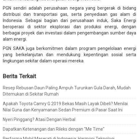
PGN sendiri adalah perusahaan negara yang bergerak di bidang
distribusi dan transportasi gas, serta penyediaan gas alam di
Indonesia. Sebagai bagian dari perusahaan induk, Saka Energi
beroperasi di sektor eksplorasi dan produksi energi, dengan
berbagai proyek dan investasi dalam pengembangan sumber daya
alam energi.
PGN SAKA juga berkomitmen dalam program pengelolaan energi
yang berkelanjutan dan mendukung kepentingan sosial serta
lingkungan sekitar dalam operasi mereka.
Berita Terkait
Resep Rebusan Daun Paling Ampuh Turunkan Gula Darah, Mudah
Ditemukan di Sekitar Rumah
Apakah Toyota Camry G 2019 Bekas Masih Layak Dibeli? Menilai
Nilai Guna dan Kenyamanan Sedan Premium di Pasar Saat Ini
Nyeri Pinggang? Atasi Dengan Herbal
Dapatkan Ketenangan dan Rileks dengan "Me Time"
Performa Mobil Maserati di Indonesia: Harmoni Teknologi,