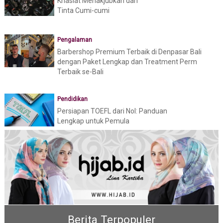
Khasiat Menakjubkan dari
Tinta Cumi-cumi
Pengalaman
Barbershop Premium Terbaik di Denpasar Bali
dengan Paket Lengkap dan Treatment Perm
Terbaik se-Bali
Pendidikan
Persiapan TOEFL dari Nol: Panduan
Lengkap untuk Pemula
Berita Terpopuler