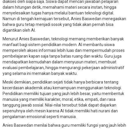
diakses oleh siapa saja. Siswa dapat mencari jawaban pelajaran
dalam hitungan detik, memahami materi secara instan, hingga
menyelesaikan tugas hanya melalui bantuan teknologi digital.
Namun di tengah kemajuan tersebut, Anies Baswedan menegaskan
bahwa guru tetap menjadi sosok yang tidak akan pernah bisa
digantikan oleh AI.
Menurut Anies Baswedan, teknologi memang memberikan banyak
manfaat bagi sistem pendidikan modern. AI membantu siswa
memperoleh akses informasi lebih luas dan mempermudah proses
pembelajaran kapan saja tanpa batas ruang dan waktu. Guru juga
mendapatkan kemudahan dalam menyusun materi, membuat
evaluasi pembelajaran, hingga mengurangi pekerjaan administratif
yang selama ini memakan banyak waktu.
Meski demikian, pendidikan sejati tidak hanya berbicara tentang
kecerdasan akademik atau kemampuan menggunakan teknologi.
Pendidikan memiliki tujuan yang jauh lebih besar, yaitu membentuk
manusia yang memiliki karakter, moral, etika, empati, dan rasa
tanggung jawab sosial. Nilai-nilai tersebut tidak dapat diajarkan
sepenuhnya oleh mesin karena AI tidak memiliki hati nurani dan
pengalaman emosional seperti manusia.
Anies Baswedan menilai bahwa guru memiliki fungsi yang jauh lebih