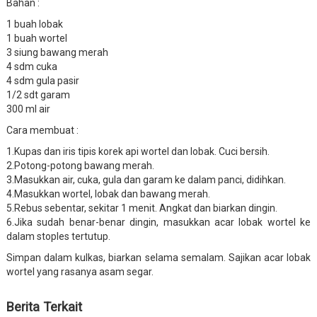
Bahan :
1 buah lobak
1 buah wortel
3 siung bawang merah
4 sdm cuka
4 sdm gula pasir
1/2 sdt garam
300 ml air
Cara membuat :
1.Kupas dan iris tipis korek api wortel dan lobak. Cuci bersih.
2.Potong-potong bawang merah.
3.Masukkan air, cuka, gula dan garam ke dalam panci, didihkan.
4.Masukkan wortel, lobak dan bawang merah.
5.Rebus sebentar, sekitar 1 menit. Angkat dan biarkan dingin.
6.Jika sudah benar-benar dingin, masukkan acar lobak wortel ke
dalam stoples tertutup.
Simpan dalam kulkas, biarkan selama semalam. Sajikan acar lobak
wortel yang rasanya asam segar.
Berita Terkait