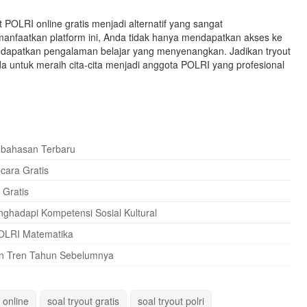
POLRI online gratis menjadi alternatif yang sangat
nfaatkan platform ini, Anda tidak hanya mendapatkan akses ke
mendapatkan pengalaman belajar yang menyenangkan. Jadikan tryout
a untuk meraih cita-cita menjadi anggota POLRI yang profesional
embahasan Terbaru
cara Gratis
 Gratis
nghadapi Kompetensi Sosial Kultural
POLRI Matematika
an Tren Tahun Sebelumnya
 online
soal tryout gratis
soal tryout polri