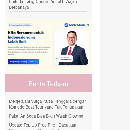
Efek Samping Cream Pemutih Wajah
Berbahaya
Berita Terbaru
Menjelajahi Surga Nusa Tenggara dengan
Komodo Boat Tour yang Tak Terlupakan
Pakai Air Soda Bisa Bikin Wajah Glowing
Update Top Up Free Fire : Dapatkan