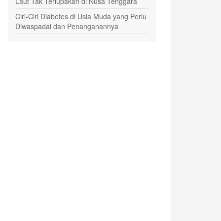
Laut Tak Terlupakan di Nusa Tenggara
Ciri-Ciri Diabetes di Usia Muda yang Perlu
Diwaspadai dan Penanganannya