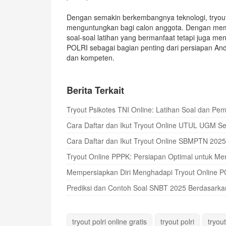
Dengan semakin berkembangnya teknologi, tryout 
menguntungkan bagi calon anggota. Dengan mema
soal-soal latihan yang bermanfaat tetapi juga 
POLRI sebagai bagian penting dari persiapan And
dan kompeten.
Berita Terkait
Tryout Psikotes TNI Online: Latihan Soal dan P
Cara Daftar dan Ikut Tryout Online UTUL UGM Se
Cara Daftar dan Ikut Tryout Online SBMPTN 2025
Tryout Online PPPK: Persiapan Optimal untuk Me
Mempersiapkan Diri Menghadapi Tryout Online 
Prediksi dan Contoh Soal SNBT 2025 Berdasark
tryout polri online gratis
tryout polri
tryout