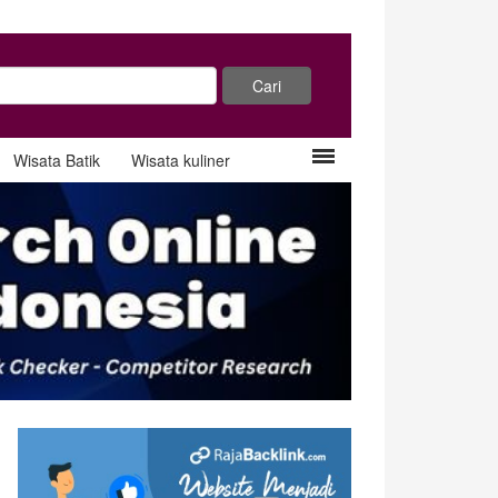
Wisata Batik
Wisata kuliner