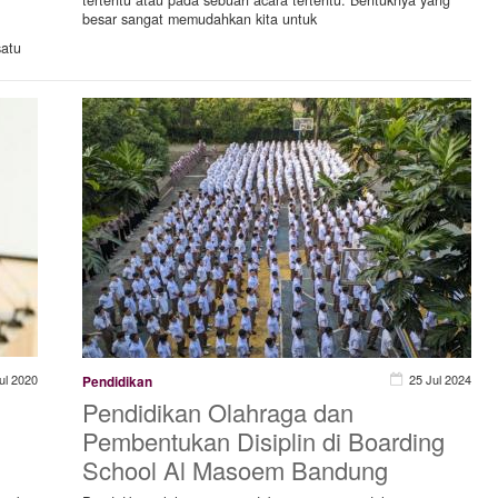
besar sangat memudahkan kita untuk
satu
ul 2020
25 Jul 2024
Pendidikan
Pendidikan Olahraga dan
Pembentukan Disiplin di Boarding
School Al Masoem Bandung