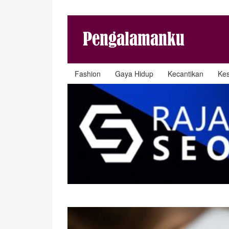
Fashion
Gaya Hidup
Kecantikan
Ke