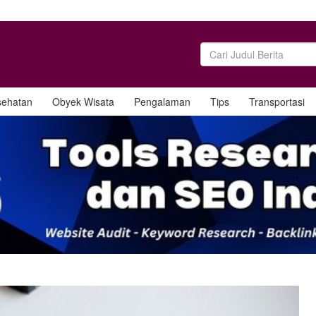
sehatan
Obyek Wisata
Pengalaman
Tips
Transportasi