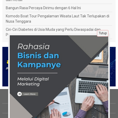
Bangun Rasa Percaya Dirimu dengan 6 Hal Ini
Komodo Boat Tour Pengalaman Wisata Laut Tak Terlupakan di
Nusa Tenggara
Ciri-Ciri Diabetes di Usia Muda yang Perlu Diwaspadai dan
Tutup
Penanganannya
Tentang Kami
Berita
Disclaimer